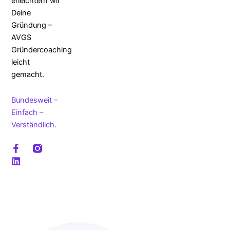
erleichtern wir
Deine
Gründung –
AVGS
Gründercoaching
leicht
gemacht.
Bundesweit –
Einfach –
Verständlich.
F
L
a
i
c
n
e
k
b
e
o
d
o
i
k
n
-