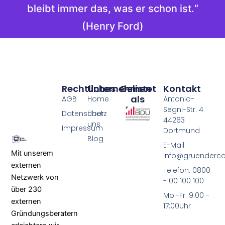
bleibt immer das, was er schon ist.“
(Henry Ford)
Rechtliches
Unternehmen
Gelistet
Kontakt
als
AGB
Home
Antonio-
Segni-Str. 4
Datenschutz
Über
44263
uns
Impressum
Dortmund
Blog
E-Mail:
Mit unserem
info@gruenderco
externen
Telefon: 0800
Netzwerk von
- 00 100 100
über 230
Mo.-Fr. 9:00 -
externen
17:00Uhr
Gründungsberatern