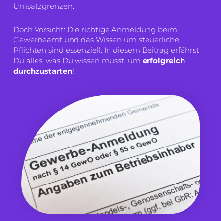
Umsatzgrenzen.
Doch Vorsicht: Die richtige Anmeldung beim
Gewerbeamt und das Wissen um steuerliche
Pflichten sind essenziell. In diesem Beitrag erfährst
Du alles, was Du wissen musst, um
erfolgreich
durchzustarten
!