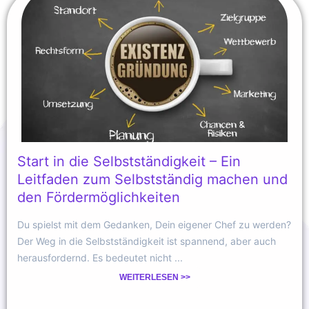
Start in die Selbstständigkeit – Ein
Leitfaden zum Selbstständig machen und
den Fördermöglichkeiten
Du spielst mit dem Gedanken, Dein eigener Chef zu werden?
Der Weg in die Selbstständigkeit ist spannend, aber auch
herausfordernd. Es bedeutet nicht ...
WEITERLESEN >>