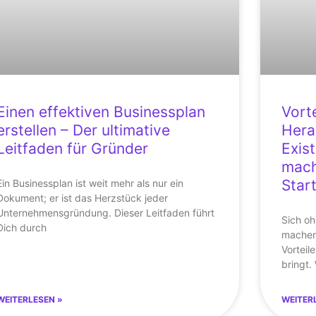
Einen effektiven Businessplan
Vort
erstellen – Der ultimative
Hera
Leitfaden für Gründer
Exis
mach
Star
Ein Businessplan ist weit mehr als nur ein
Dokument; er ist das Herzstück jeder
Unternehmensgründung. Dieser Leitfaden führt
Sich oh
Dich durch
machen,
Vorteil
bringt.
WEITERLESEN »
WEITER