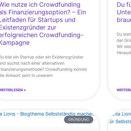
Wie nutze ich Crowdfunding
Du f
als Finanzierungsoption? – Ein
Unte
Leitfaden für Startups und
brau
Existenzgründer zur
erfolgreichen Crowdfunding-
Du steh
der Gr
Kampagne
Wir wis
Heraus
Du bist ein Startup oder ein Existenzgründer
und suchst nach einer alternativen
Finanzierungsmethode? Crowdfunding könnte
die Antwort sein! In unserem
WEITERLESEN »
WEITER
GRÜNDUNG