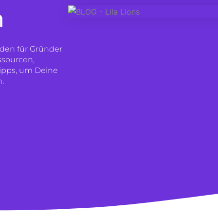
n
den für Gründer
ssourcen,
Tipps, um Deine
n.