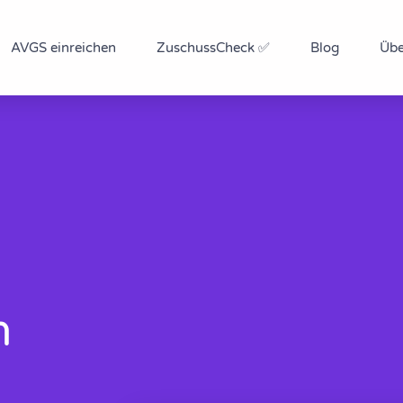
AVGS einreichen
ZuschussCheck ✅
Blog
Übe
n