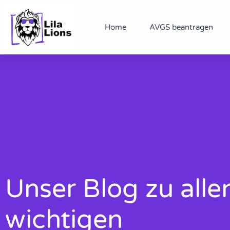
Zum
Inhalt
Home
AVGS beantragen
springen
Unser Blog zu alle
wichtigen