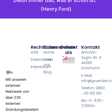
bleibt immer das, was er schon ist.“
(Henry Ford)
Rechtliches
Unternehmen
Gelistet
Kontakt
als
AGB
Home
Antonio-
Segni-Str. 4
Datenschutz
Über
44263
uns
Impressum
Dortmund
Blog
E-Mail:
Mit unserem
info@gruenderco
externen
Telefon: 0800
Netzwerk von
- 00 100 100
über 230
Mo.-Fr. 9:00 -
externen
17:00Uhr
Gründungsberatern