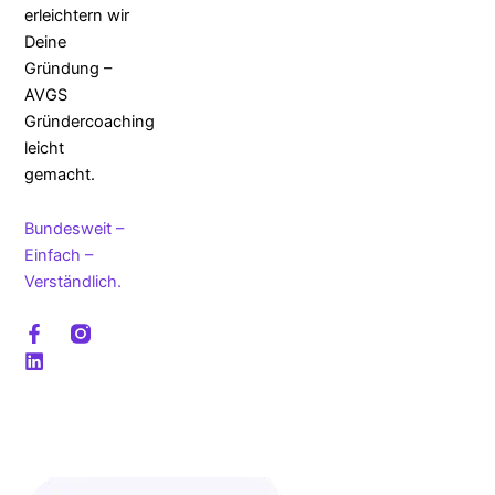
erleichtern wir
Deine
Gründung –
AVGS
Gründercoaching
leicht
gemacht.
Bundesweit –
Einfach –
Verständlich.
F
L
a
i
c
n
e
k
b
e
o
d
o
i
k
n
-