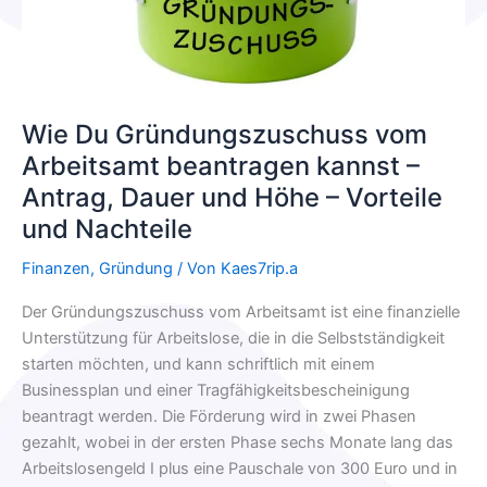
Antrag,
Dauer
und
Höhe
–
Wie Du Gründungszuschuss vom
Vorteile
Arbeitsamt beantragen kannst –
und
Antrag, Dauer und Höhe – Vorteile
Nachteile
und Nachteile
Finanzen
,
Gründung
/ Von
Kaes7rip.a
Der Gründungszuschuss vom Arbeitsamt ist eine finanzielle
Unterstützung für Arbeitslose, die in die Selbstständigkeit
starten möchten, und kann schriftlich mit einem
Businessplan und einer Tragfähigkeitsbescheinigung
beantragt werden. Die Förderung wird in zwei Phasen
gezahlt, wobei in der ersten Phase sechs Monate lang das
Arbeitslosengeld I plus eine Pauschale von 300 Euro und in